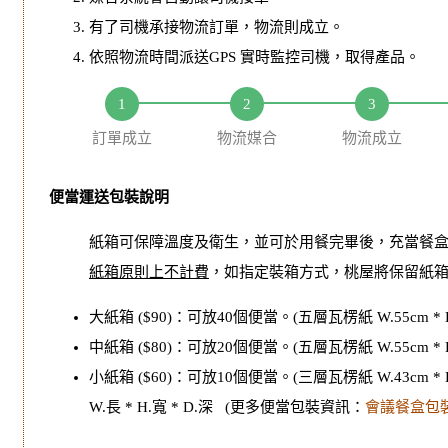
有了司機承接物流訂單，物流則成立。
依照物流時間派送GPS 實時監控司機，取得產品。
訂單成立
物流媒合
物流成立
便當運送包裝說明
紙箱可保障溫度及衛生，並可於用餐完畢後，充當餐
紙箱原則上不計費
，如指定裝箱方式，桃屋將保留紙
大紙箱 ($90)：可放40個便當。(五層瓦楞紙 W.55cm * H.4
中紙箱 ($80)：可放20個便當。(五層瓦楞紙 W.55cm * H.2
小紙箱 ($60)：可放10個便當。(三層瓦楞紙 W.43cm * H.2
W.長 * H.寬 * D.深 (更多便當包裝資訊：
會議餐盒包