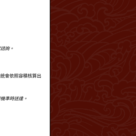
電諮詢。
系統會依照容積核算出
。
司機準時送達。