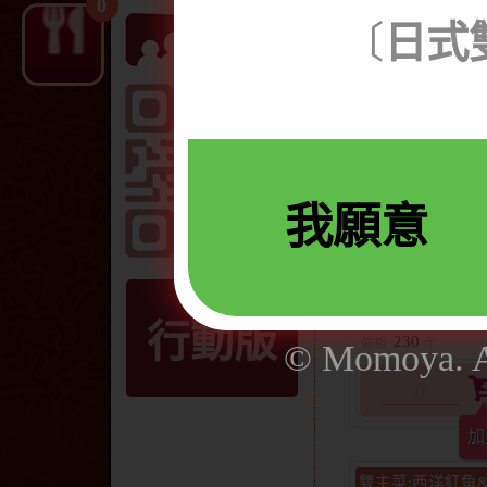
0
價格：NTD
〔
日式
備註：蒲
雙主菜:白魚唐揚
我願意
行動版
230
© Momoya. Al
雙主菜:西洋紅魚