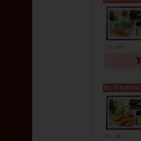
330
雙主菜:雞塊唐揚
280