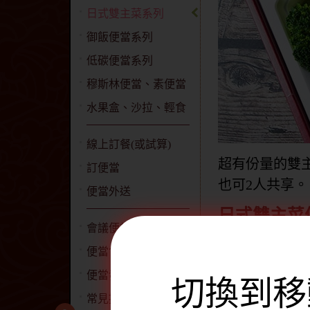
日式雙主菜系列
御飯便當系列
低碳便當系列
穆斯林便當、素便當
水果盒、沙拉、輕食
線上訂餐(或試算)
超有份量的雙
訂便當
也可2人共享。
便當外送
日式雙主菜
會議便當
主餐：鰻魚
便當食材、食譜
刀)。
便當發票開立說明
切換到移
主食：紫
常見提問QA
附餐：生