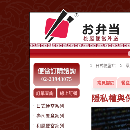
日式便當店
常
便當訂購諮詢
02-23943075
常見提問
餐盒
訂單查詢
線上訂餐
隱私權與
日式便當系列
壽司餐盒系列
和風便當系列