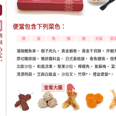
便當包含下列菜色：
豬
蛋
魚
鰻
蝦
米飯
蔬
蒲燒鰻魚串。 樹子肉丸。 黃金蝦卷。 黃金干貝酥。 炸蝦
厚切豬排揚。 豬排醬料盒。 日式香菇揚。 香魚鹽燒。 佃
北歐沙拉。 和風涼果。 堅果沙拉。 檸檬角。 紫蘇梅。 
清燙時蔬。 芝麻白飯盒。 沙拉叉。 竹筷*。 禮盒便當*。