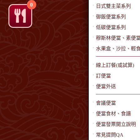
0
日式雙主菜系列
御飯便當系列
低碳便當系列
穆斯林便當、素便
水果盒、沙拉、輕
線上訂餐(或試算)
訂便當
便當外送
會議便當
便當食材、食譜
便當發票開立說明
常見提問QA