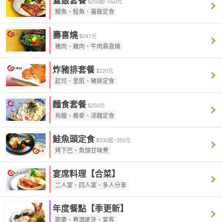
蓋飯套餐
$250起~550元
鰻魚、鮭魚、蓋飯定食
壽喜燒
$247元
豬肉、雞肉、牛肉壽喜燒
炸豬排套餐
$220元
起司、里肌、豬排定食
麵食套餐
$250元
烏龍、蕎麥、涼麵定食
鮭魚頭定食
$330起~350元
烤下巴、魚頭甘味煮
宴席料理【合菜】
二人宴、四人宴、多人分享
年度餐點【季更新】
節慶、春酒尾牙、宴客