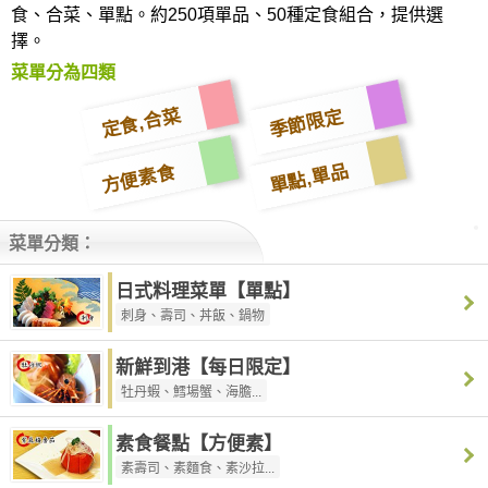
食、合菜、單點。約250項單品、50種定食組合，提供選
擇。
菜單分為四類
定食,合菜
季節限定
單點,單品
方便素食
菜單分類：
日式料理菜單【單點】
刺身、壽司、丼飯、鍋物
新鮮到港【每日限定】
牡丹蝦、鱈場蟹、海膽...
素食餐點【方便素】
素壽司、素麵食、素沙拉...