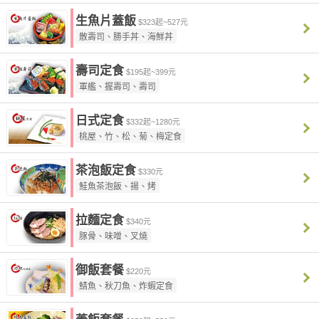
生魚片蓋飯
$323起~527元
散壽司、勝手丼、海鮮丼
壽司定食
$195起~399元
軍艦、握壽司、壽司
日式定食
$332起~1280元
桃屋、竹、松、菊、梅定食
茶泡飯定食
$330元
鮭魚茶泡飯、揚、烤
拉麵定食
$340元
豚骨、味噌、叉燒
御飯套餐
$220元
鯖魚、秋刀魚、炸蝦定食