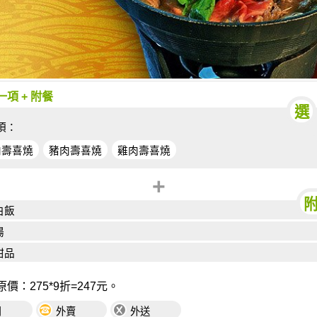
項 + 附餐
項：
肉壽喜燒
豬肉壽喜燒
雞肉壽喜燒
+
白飯
湯
甜品
價：275*9折=247元。
用
外賣
外送