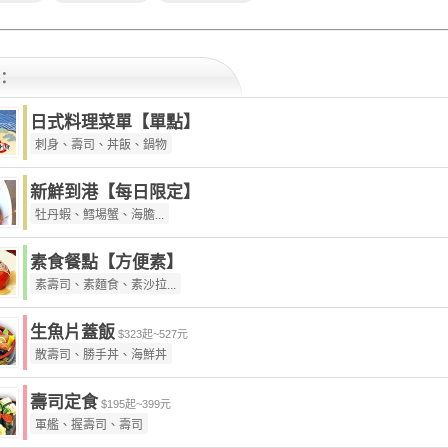
：
日式料理菜單【單點】
刺身、壽司、丼飯、鍋物
新鮮到港【每日限定】
牡丹蝦、鱈場蟹、海膽...
素食餐點【方便素】
素壽司、素麵食、素沙拉...
生魚片蓋飯
$323起~527元
散壽司、勝手丼、海鮮丼
壽司定食
$195起~399元
軍艦、握壽司、壽司