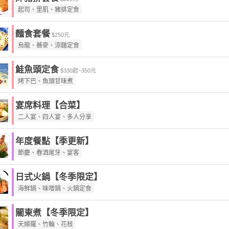
起司、里肌、豬排定食
麵食套餐
$250元
烏龍、蕎麥、涼麵定食
鮭魚頭定食
$330起~350元
烤下巴、魚頭甘味煮
宴席料理【合菜】
二人宴、四人宴、多人分享
年度餐點【季更新】
節慶、春酒尾牙、宴客
日式火鍋【冬季限定】
海鮮鍋、味噌鍋、火鍋定食
關東煮【冬季限定】
天婦羅、竹輪、花枝