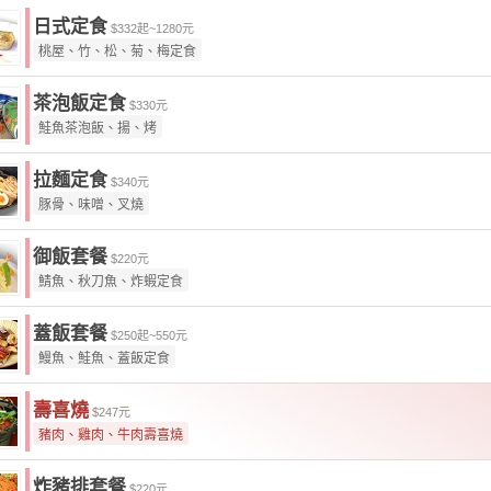
日式定食
$332起~1280元
桃屋、竹、松、菊、梅定食
茶泡飯定食
$330元
鮭魚茶泡飯、揚、烤
拉麵定食
$340元
豚骨、味噌、叉燒
御飯套餐
$220元
鯖魚、秋刀魚、炸蝦定食
蓋飯套餐
$250起~550元
鰻魚、鮭魚、蓋飯定食
壽喜燒
$247元
豬肉、雞肉、牛肉壽喜燒
炸豬排套餐
$220元