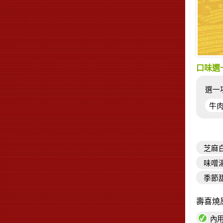
口味選一
選一
牛
芝麻
味噌
季節
壽喜燒原
內