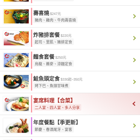
壽喜燒
$247元
豬肉、雞肉、牛肉壽喜燒
炸豬排套餐
$220元
起司、里肌、豬排定食
麵食套餐
$250元
烏龍、蕎麥、涼麵定食
鮭魚頭定食
$330起~350元
烤下巴、魚頭甘味煮
宴席料理【合菜】
二人宴、四人宴、多人分享
年度餐點【季更新】
節慶、春酒尾牙、宴客