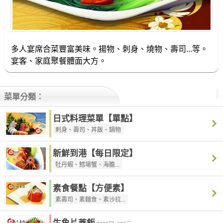
多人宴席合菜豐富美味。揚物、刺身、燒物、壽司...等。
宴客、家庭聚餐體面大方。
菜單分類：
日式料理菜單【單點】
刺身、壽司、丼飯、鍋物
新鮮到港【每日限定】
牡丹蝦、鱈場蟹、海膽...
素食餐點【方便素】
素壽司、素麵食、素沙拉...