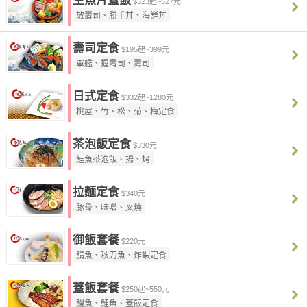
生魚片蓋飯
$323起~527元
散壽司、勝手丼、海鮮丼
壽司定食
$195起~399元
軍艦、握壽司、壽司
日式定食
$332起~1280元
桃屋、竹、松、菊、梅定食
茶泡飯定食
$330元
鮭魚茶泡飯、揚、烤
拉麵定食
$340元
豚骨、味噌、叉燒
御飯套餐
$220元
鯖魚、秋刀魚、炸蝦定食
蓋飯套餐
$250起~550元
鰻魚、鮭魚、蓋飯定食