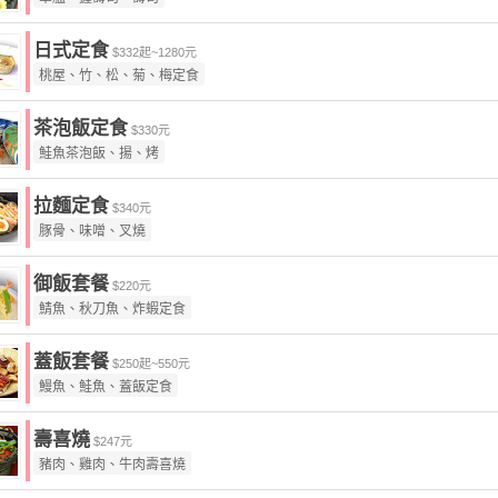
日式定食
$332起~1280元
桃屋、竹、松、菊、梅定食
茶泡飯定食
$330元
鮭魚茶泡飯、揚、烤
拉麵定食
$340元
豚骨、味噌、叉燒
御飯套餐
$220元
鯖魚、秋刀魚、炸蝦定食
蓋飯套餐
$250起~550元
鰻魚、鮭魚、蓋飯定食
壽喜燒
$247元
豬肉、雞肉、牛肉壽喜燒