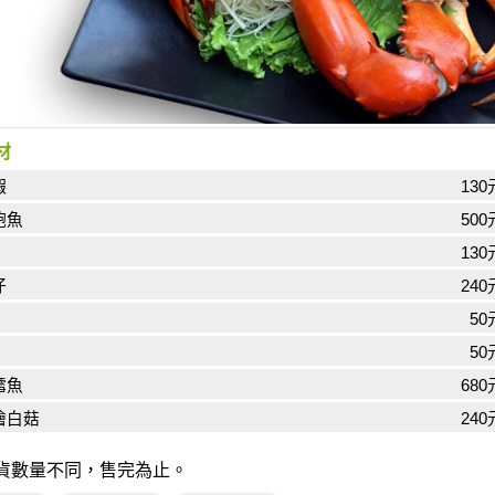
材
蝦
130
鮑魚
500
130
仔
240
50
50
鱈魚
680
燴白菇
240
貨數量不同，售完為止。