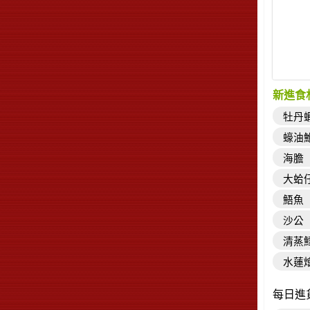
新進食
牡丹
蠔油
海膽
大蛤
鯃魚
沙公
清蒸
水蓮
每日進