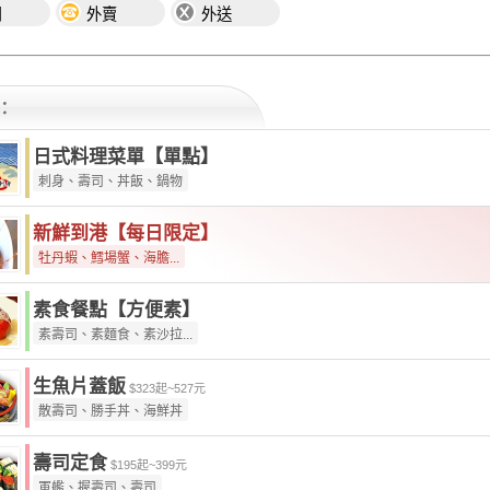
用
外賣
外送
：
日式料理菜單【單點】
刺身、壽司、丼飯、鍋物
新鮮到港【每日限定】
牡丹蝦、鱈場蟹、海膽...
素食餐點【方便素】
素壽司、素麵食、素沙拉...
生魚片蓋飯
$323起~527元
散壽司、勝手丼、海鮮丼
壽司定食
$195起~399元
軍艦、握壽司、壽司