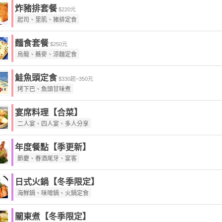
炸豬排套餐
$220元
起司、里肌、豬排定食
麵食套餐
$250元
烏龍、蕎麥、涼麵定食
鮭魚頭定食
$330起~350元
烤下巴、魚頭甘味煮
宴席料理【合菜】
二人宴、四人宴、多人分享
年度餐點【季更新】
節慶、春酒尾牙、宴客
日式火鍋【冬季限定】
海鮮鍋、味噌鍋、火鍋定食
關東煮【冬季限定】