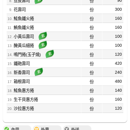
90
豆皮壽司
份
300
花壽司
份
160
鮭魚鐵火捲
份
160
鮪魚鐵火捲
份
100
小黃瓜壽司
份
100
醃黃瓜細捲
份
120
鳴門捲(玉子燒)
份
420
鐵砲壽司
份
240
新香壽司
份
480
箱根壽司
份
140
鮭魚惠方捲
份
160
生干貝惠方捲
份
120
沙拉惠方捲
份
內用
外賣
外送