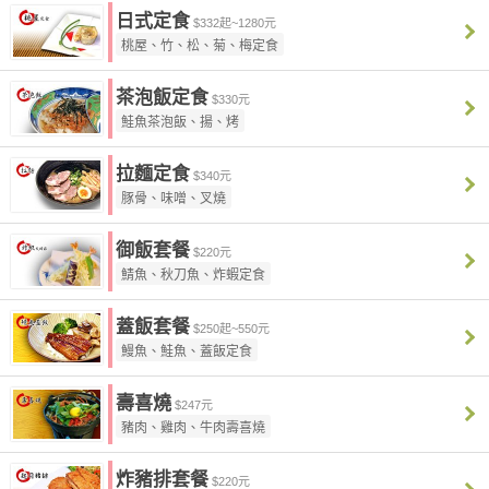
日式定食
$332起~1280元
桃屋、竹、松、菊、梅定食
茶泡飯定食
$330元
鮭魚茶泡飯、揚、烤
拉麵定食
$340元
豚骨、味噌、叉燒
御飯套餐
$220元
鯖魚、秋刀魚、炸蝦定食
蓋飯套餐
$250起~550元
鰻魚、鮭魚、蓋飯定食
壽喜燒
$247元
豬肉、雞肉、牛肉壽喜燒
炸豬排套餐
$220元