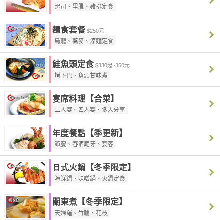
起司、里肌、豬排定食
麵食套餐
$250元
烏龍、蕎麥、涼麵定食
鮭魚頭定食
$330起~350元
烤下巴、魚頭甘味煮
宴席料理【合菜】
二人宴、四人宴、多人分享
年度餐點【季更新】
節慶、春酒尾牙、宴客
日式火鍋【冬季限定】
海鮮鍋、味噌鍋、火鍋定食
關東煮【冬季限定】
天婦羅、竹輪、花枝