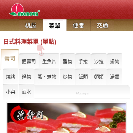
日式料理菜單 (單點)
壽司
握壽司
生魚片
醋物
手捲
沙拉
揚物
燒烤
鍋物
蒸、煮物
炒物
飯類
麵類
湯類
小菜
酒水
Momoya