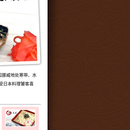
因挪威地处寒带、水
受日本料理饕客喜