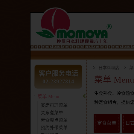
日本料理店
菜
客户服务电话
菜单 Men
02-23927814
生食熟食、冷食热食
菜单 Menu
种定食组合，提供
宴席料理菜单
关东煮菜单
素食餐点菜单
定食菜单
日式
预约外带菜单