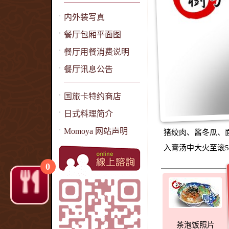
内外装写真
餐厅包厢平面图
餐厅用餐消费说明
餐厅讯息公告
国旅卡特约商店
日式料理简介
Momoya 网站声明
猪绞肉、酱冬瓜、面
入膏汤中大火至滚
0
茶泡饭照片