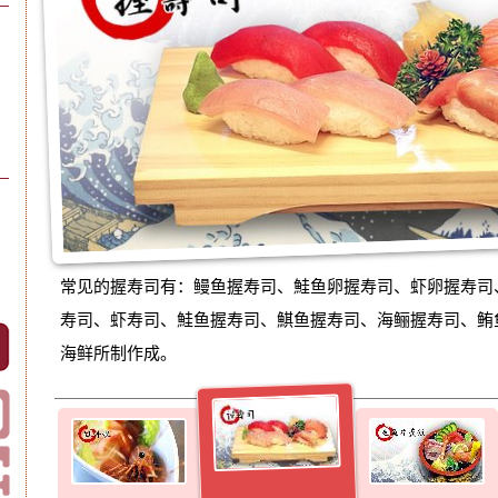
常见的握寿司有：鳗鱼握寿司、鮭鱼卵握寿司、虾卵握寿司
寿司、虾寿司、鮭鱼握寿司、鯕鱼握寿司、海鲡握寿司、鲔鱼
海鲜所制作成。