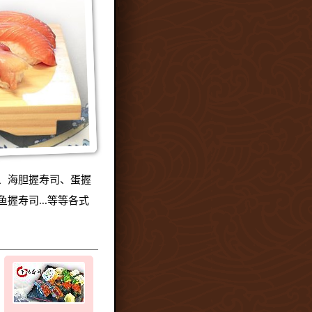
、海胆握寿司、蛋握
握寿司...等等各式