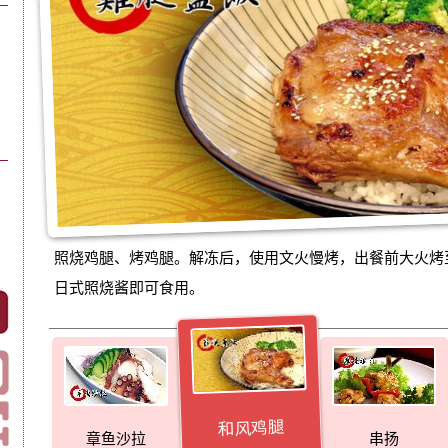
照烧鸡腿、烤鸡腿。解冻后，使用文火慢烤，出餐前大火烤
日式照烧酱即可食用。
和风鸡腿
章鱼沙拉
串扬