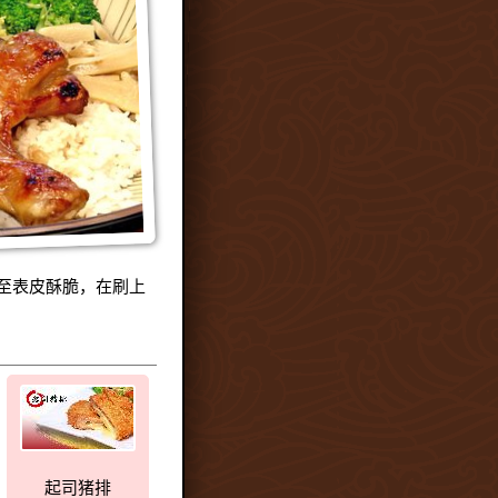
至表皮酥脆，在刷上
起司猪排