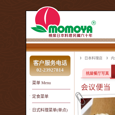
日本料理店
内
客户服务电话
02-23927814
桃屋餐厅写真
菜单 Menu
会议便当
定食菜单
日式料理菜单(单点)