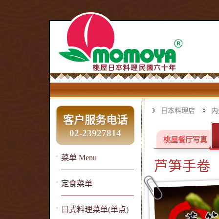
日本料理店
内
客户服务电话
02-23927814
桃屋餐厅写真
菜单 Menu
芦笋手卷
定食菜单
日式料理菜单(单点)