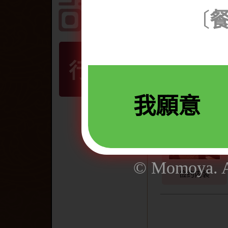
〔
和式包厢
行動版
我願意
寿司吧
© Momoya. Al
俭约内装