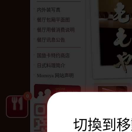
内外装写真
餐厅包厢平面图
餐厅用餐消费说明
餐厅讯息公告
国旅卡特约商店
日式料理简介
Momoya 网站声明
0
日本料理餐厅
切換到移