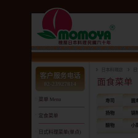
日本料理店
日
客户服务电话
面食菜单
02-23927814
菜单 Menu
寿司
握
扬物
锅
定食菜单
醋物
小
日式料理菜单(单点)