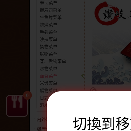
寿司菜单
握寿司菜单
生鱼片菜单
烧烤菜单
手卷菜单
沙拉菜单
扬物菜单
锅物菜单
蒸、煮物菜单
炒物菜单
面食菜单
米饭菜单
醋物菜单
0
日式小菜
面类菜单
酒水单
品项
切換到移
内外装写真
豚骨拉
餐厅包厢平面图