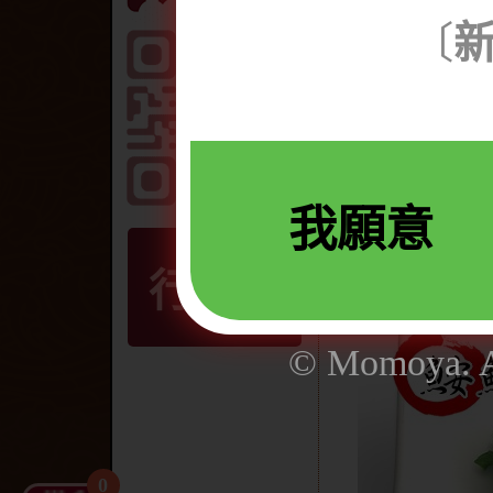
鯃鱼
〔
沙公
乌贼
章鱼
花枝
清蒸鳕鱼
我願意
生干贝
行動版
© Momoya. Al
0