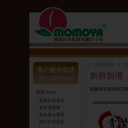
日本料理店
菜
客户服务电话
新鲜到港
02-23927814
桃屋另有提供其它
菜单 Menu
宴席料理菜单
关东煮菜单
素食餐点菜单
预约外带菜单