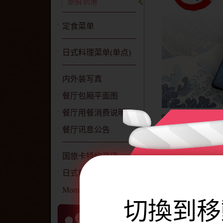
新鲜到港
定食菜单
日式料理菜单(单点)
内外装写真
餐厅包厢平面图
餐厅用餐消费说明
餐厅讯息公告
牡丹虾
国旅卡特约商店
大明虾
日式料理简介
蠔油生鲍鱼
Momoya 网站声明
海胆
切換到移
大蛤仔