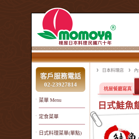
日本料理店
內
客戶服務電話
02-23927814
桃屋餐廳寫真
菜單 Menu
日式鮭魚
定食菜單
日式料理菜單(單點)