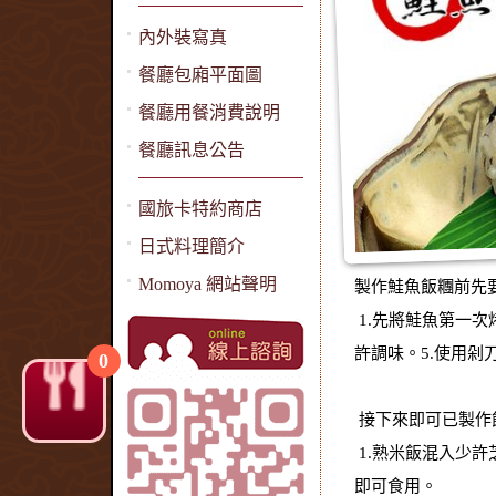
內外裝寫真
餐廳包廂平面圖
餐廳用餐消費說明
餐廳訊息公告
國旅卡特約商店
日式料理簡介
Momoya 網站聲明
製作鮭魚飯糰前先
1.先將鮭魚第一次
許調味。5.使用剁
0
接下來即可已製作
1.熟米飯混入少許
即可食用。