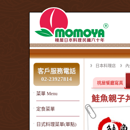
日本料理店
內
客戶服務電話
02-23927814
桃屋餐廳寫真
菜單 Menu
鮭魚親子
定食菜單
日式料理菜單(單點)