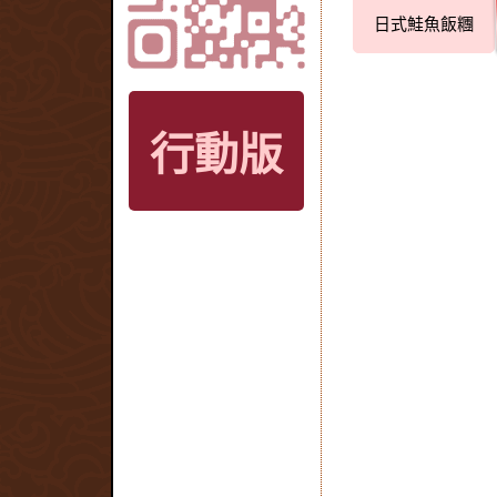
日式鮭魚飯糰
行動版