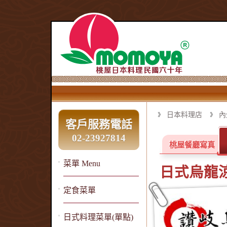
日本料理店
內
客戶服務電話
02-23927814
桃屋餐廳寫真
菜單 Menu
日式烏龍
定食菜單
日式料理菜單(單點)