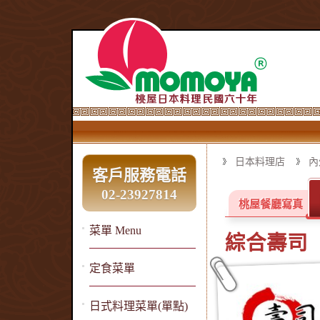
日本料理店
內
客戶服務電話
02-23927814
桃屋餐廳寫真
菜單 Menu
綜合壽司
定食菜單
日式料理菜單(單點)