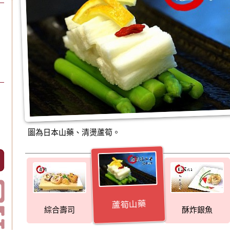
圖為日本山藥、清燙蘆筍。
蘆筍山藥
綜合壽司
酥炸銀魚