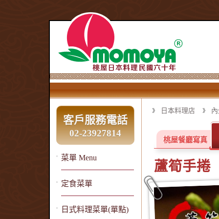
日本料理店
內
客戶服務電話
02-23927814
桃屋餐廳寫真
菜單 Menu
蘆筍手捲
定食菜單
日式料理菜單(單點)