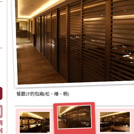
餐廳2F的包廂(松、椿、桐)