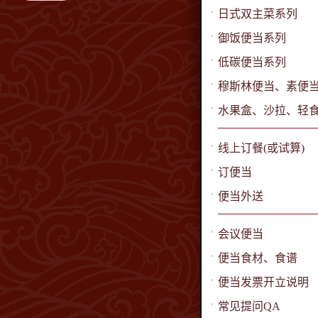
日式双主菜系列
御饭便当系列
低碳便当系列
穆斯林便当、素便
水果盒、沙拉、轻
线上订餐(或试算)
订便当
便当外送
会议便当
便当食材、食谱
便当发票开立说明
常见提问QA