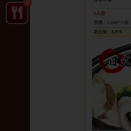
0
6人份
原價：5,300*75折
折扣後：
3,975