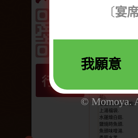
〔
宴
御宴席菜單
( 2~6人份
6人宴席
安康魚肝.
綜合生魚片(15片).
我願意
蘆筍蝦手捲(6捲).
炸蝦天婦羅(六人
前).
行動版
綜合壽司(特上).
奶油朝日蟹(六人
前).
© Momoya. Al
蠔油扇貝(六人前)
上湯福袋.
水蓮燴白菇.
鹽燒時魚頭.
魚頭味噌湯.
季節水果.