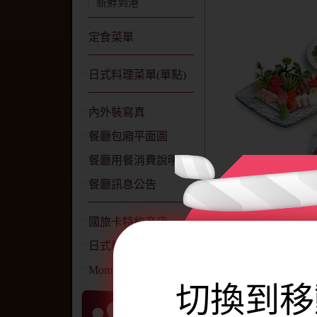
新鮮到港
定食菜單
日式料理菜單(單點)
內外裝寫真
餐廳包廂平面圖
餐廳用餐消費說明
餐廳訊息公告
國旅卡特約商店
日式料理簡介
Momoya 網站聲明
切換到移