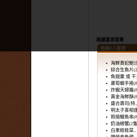
桃屋宴席菜單
桃屋8人宴席
海鮮貴妃鮑沙
綜合生魚片(2
魚翅羹 或 干
蘆筍蝦手捲(8
炸蝦天婦羅(8
黃金海鮮酥(8
盛合壽司(特上
明太子喜相逢(
照燒鰻魚串(8
奶油螃蟹(2隻
白果娃娃菜..