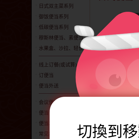
日式双主菜系列
御饭便当系列
低碳便当系列
穆斯林便当、素便当
水果盒、沙拉、轻食
线上订餐(或试算)
订便当
便当外送
会议便当
便当包含下
便当食材、食谱
便当发票开立说明
切換到移
猪
蛋
常见提问QA