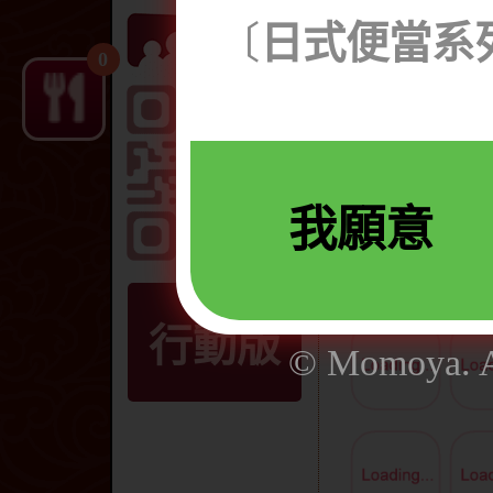
蒲烧鳗鱼串。
〔
日式便當系列
炙烧鲭鱼。 
0
日式香菇扬。
时雨。 和风
竹筷*。 礼盒
我願意
行動版
© Momoya. Al