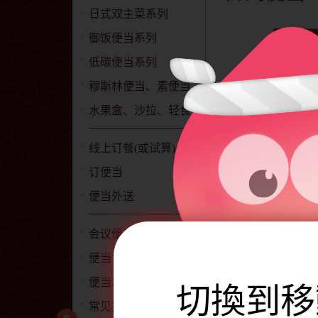
日式双主菜系列
御饭便当系列
低碳便当系列
穆斯林便当、素便当
水果盒、沙拉、轻食
线上订餐(或试算)
订便当
便当外送
会议便当
便当包含下
便当食材、食谱
便当发票开立说明
切換到移
猪
蛋
常见提问QA