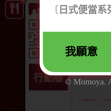
0
柴鱼萝卜煮。
〔
日式便當系列
秋刀甘味煮。
富士鱼板。 
*。
我願意
行動版
© Momoya. Al