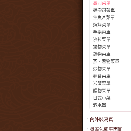
壽司菜單
握壽司菜單
生魚片菜單
燒烤菜單
手捲菜單
沙拉菜單
揚物菜單
鍋物菜單
蒸、煮物菜單
炒物菜單
麵食菜單
米飯菜單
醋物菜單
日式小菜
酒水單
內外裝寫真
餐廳包廂平面圖