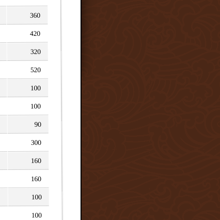
360
420
320
520
100
100
90
300
160
160
100
100