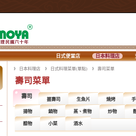
日式便當店
日本料理店
日本料理店
日式料理菜單(單點)
壽司菜單
壽司菜單
壽司
握壽司
生魚片
燒烤
手
揚物
鍋物
蒸、煮物
炒物
醋物
小菜
酒水