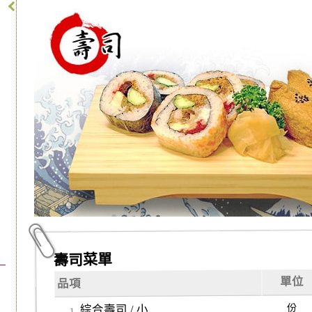
壽司菜單
單位
品項
份
綜合壽司 / 小