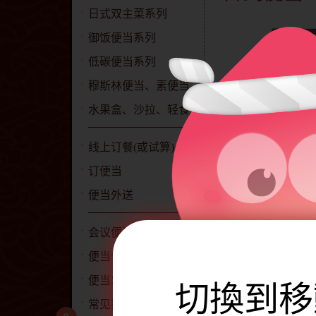
日式双主菜系列
御饭便当系列
低碳便当系列
穆斯林便当、素便当
水果盒、沙拉、轻食
线上订餐(或试算)
订便当
便当外送
会议便当
便当包含下
便当食材、食谱
便当发票开立说明
切換到移
猪
蛋
常见提问QA