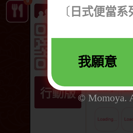
0
柴鱼萝卜煮。
〔
日式便當系列
炸虾天妇罗。
日式牛蒡丝。
芝麻印饭团。
我願意
行動版
© Momoya. Al