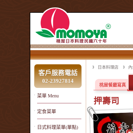
日本料理店
內
客戶服務電話
02-23927814
桃屋餐廳寫真
菜單 Menu
押壽司
定食菜單
日式料理菜單(單點)