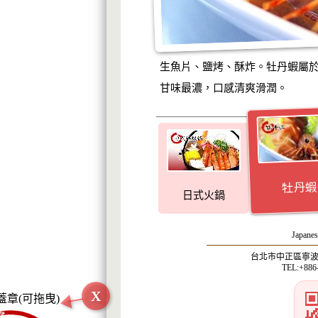
生魚片、鹽烤、酥炸。牡丹蝦屬
甘味最濃，口感清爽滑潤。
牡丹蝦
日式火鍋
Japanes
台北市中正區寧波西
TEL:+886
X