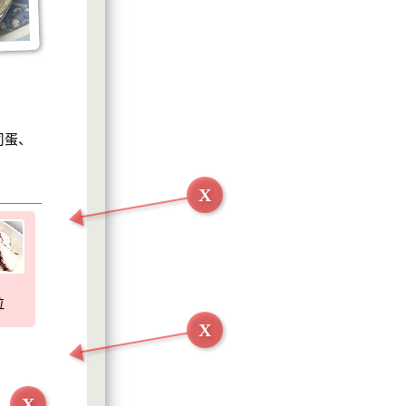
司蛋、
X
拉
X
X