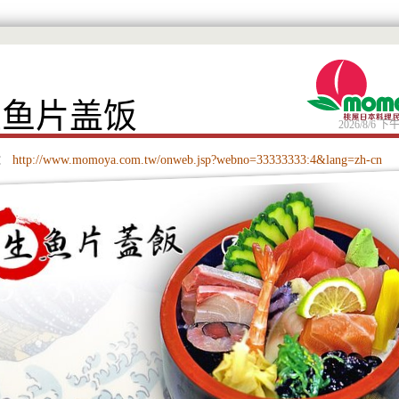
生鱼片盖饭
2026/8/6 下午
：
http://www.momoya.com.tw/onweb.jsp?webno=33333333:4&lang=zh-cn