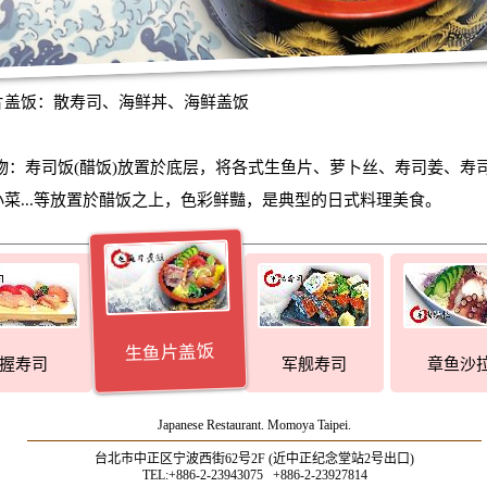
片盖饭：散寿司、海鲜丼、海鲜盖饭
物：寿司饭(醋饭)放置於底层，将各式生鱼片、萝卜丝、寿司姜、寿
小菜...等放置於醋饭之上，色彩鲜豔，是典型的日式料理美食。
生鱼片盖饭
握寿司
军舰寿司
章鱼沙
Japanese Restaurant. Momoya Taipei.
台北市中正区宁波西街62号2F (近中正纪念堂站2号出口)
TEL:+886-2-23943075 +886-2-23927814