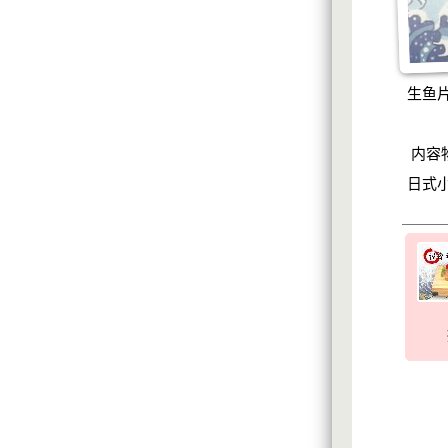
生鱼
内容
日式