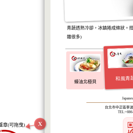
青蔬透熟冷卻，冰鎮捲成條狀。搭
雜很多)
和風青
蠔油北極貝
Japanes
台北市中正區寧波西
TEL:+886
X