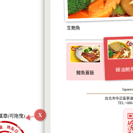
生鮑魚
蠔油鮑
鰻魚蓋飯
Japanes
台北市中正區寧波西
TEL:+886
X