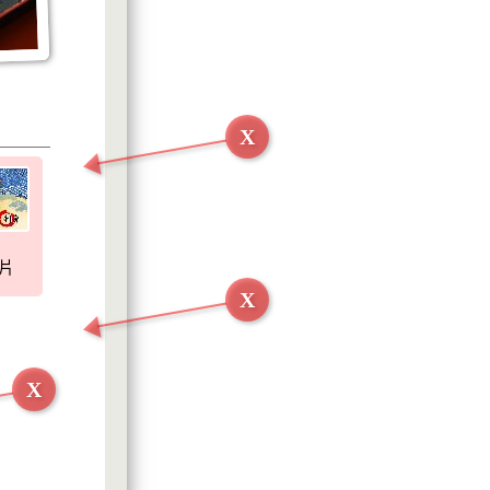
X
片
X
X