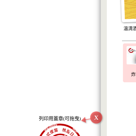
溫清
炸
X