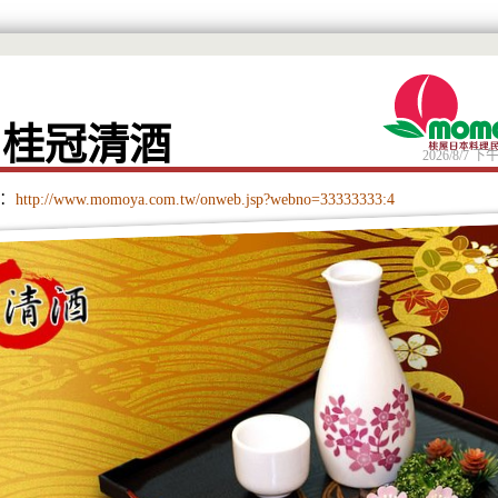
月桂冠清酒
2026/8/7 下午
：
http://www.momoya.com.tw/onweb.jsp?webno=33333333:4