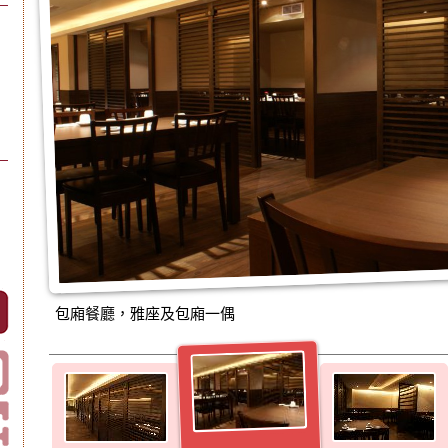
包廂餐廳，雅座及包廂一偶