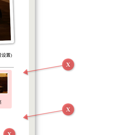
费设置)
X
座
X
X