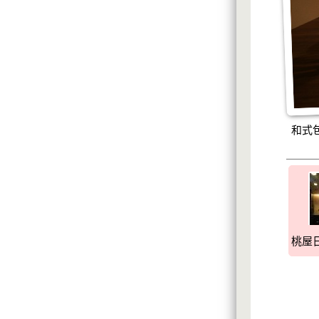
和式包
桃屋