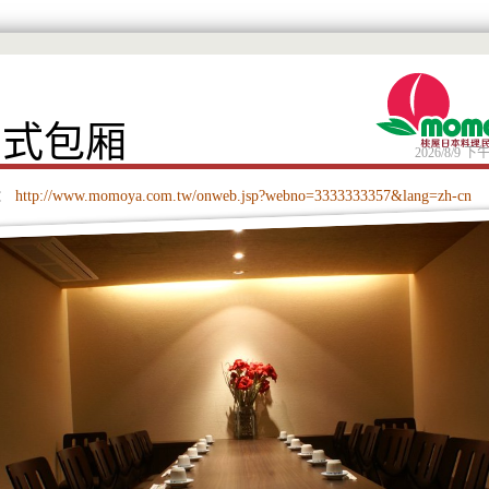
和式包厢
2026/8/9 下午
：
http://www.momoya.com.tw/onweb.jsp?webno=3333333357&lang=zh-cn