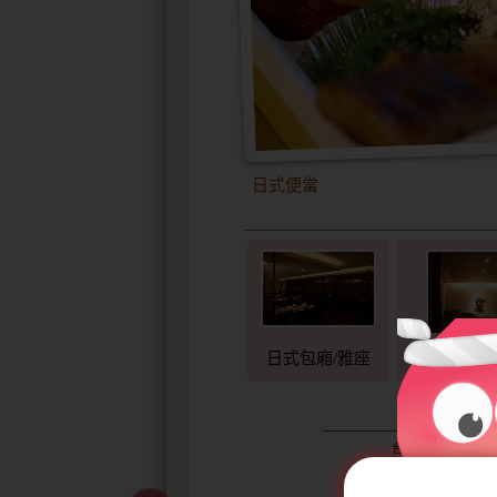
日式便當
日式包廂/雅座
和式包
Japanes
台北市中正區寧波西
TEL:+886