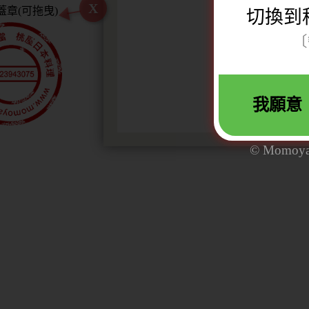
X
切換到
〔
我願意
© Momoya. 