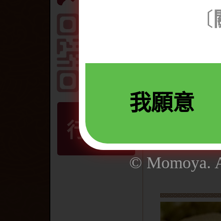
大根(萝卜)
〔
蒟蒻
百页豆腐
甜不辣
香菇丸
我願意
起士烧
高丽卷
行動版
花枝天妇罗
© Momoya. Al