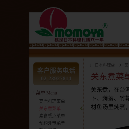
日本料理店
菜
客户服务电话
关东煮菜
02-23927814
关东煮，在台
菜单 Menu
卜、蒟蒻、竹轮
宴席料理菜单
材鱼汤里炖煮
关东煮菜单
素食餐点菜单
预约外带菜单