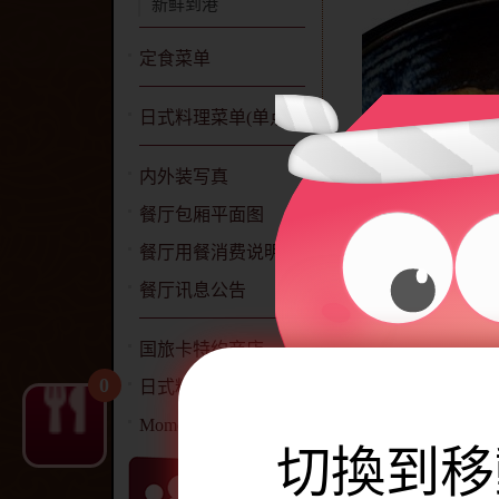
新鲜到港
定食菜单
日式料理菜单(单点)
内外装写真
餐厅包厢平面图
餐厅用餐消费说明
餐厅讯息公告
国旅卡特约商店
0
日式料理简介
Momoya 网站声明
切換到移
品名