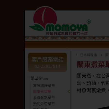
日本料理店
菜
客戶服務電話
關東煮菜
02-23927814
關東煮，在台
菜單 Menu
蔔、蒟蒻、竹輪
宴席料理菜單
材魚湯裏燉煮
關東煮菜單
素食餐點菜單
預約外帶菜單