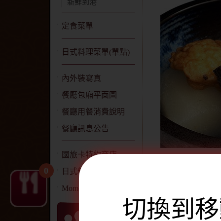
新鮮到港
定食菜單
日式料理菜單(單點)
內外裝寫真
餐廳包廂平面圖
餐廳用餐消費說明
餐廳訊息公告
國旅卡特約商店
0
日式料理簡介
Momoya 網站聲明
切換到移
品名