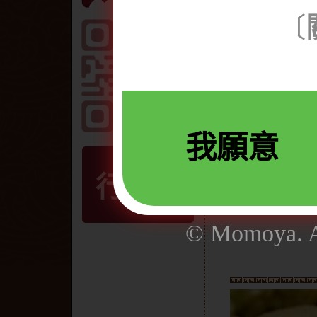
大根(蘿蔔)
〔
蒟蒻
百頁豆腐
甜不辣
香菇丸
我願意
起士燒
高麗捲
行動版
花枝天婦羅
© Momoya. Al