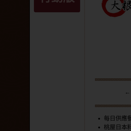
每日供應
桃屋日本