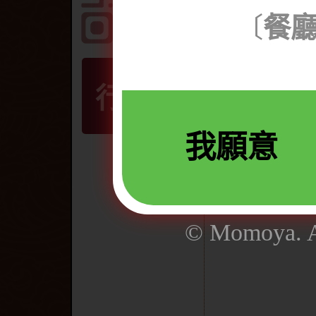
〔
餐
行動版
我願意
© Momoya. Al