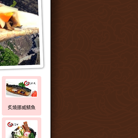
炙燒挪威鯖魚