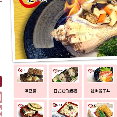
湯豆腐
日式鮭魚飯糰
鮭魚親子丼