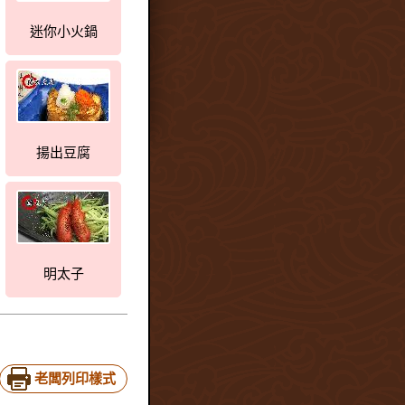
迷你小火鍋
揚出豆腐
明太子
老闆列印樣式