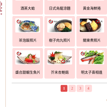
酒蒸大蛤
日式烏龍涼麵
黃金海鮮捲
茶泡飯照片
樹子肉丸照片
關東煮照片
盛合甜蝦生魚片
芥末杏鮑菇
明太子喜相逢
1
2
3
4