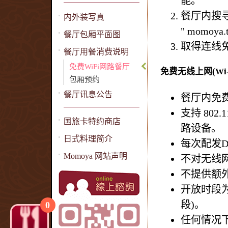
能。
餐厅内搜寻
内外装写真
" momoya.
餐厅包厢平面图
取得连线
餐厅用餐消费说明
免费WiFi网路餐厅
免费无线上网(Wi
包厢预约
餐厅讯息公告
餐厅内免费
支持 80
国旅卡特约商店
路设备。
日式料理简介
每次配发
Momoya 网站声明
不对无线
不提供额
开放时段为11
段)。
0
任何情况