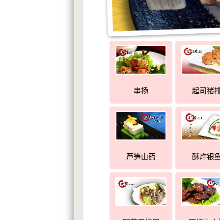
串扬
起司猪
芦笋山药
酥炸银