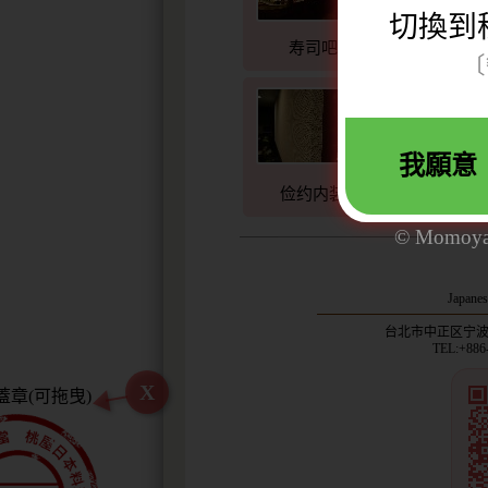
切換到
寿司吧
包厢餐
〔
我願意
俭约内装
日式包厢/
© Momoya. 
Japanes
台北市中正区宁波西
TEL:+886
X