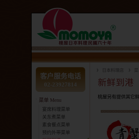
日本料理店
菜
客户服务电话
新鲜到港
02-23927814
桃屋另有提供其它
菜单 Menu
宴席料理菜单
关东煮菜单
素食餐点菜单
预约外带菜单