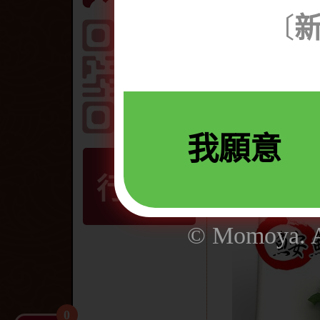
鯃鱼
〔
沙公
乌贼
章鱼
花枝
清蒸鳕鱼
我願意
生干贝
行動版
© Momoya. Al
0