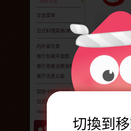
新鲜到港
定食菜单
日式料理菜单(单点)
内外装写真
餐厅包厢平面图
餐厅用餐消费说明
餐厅讯息公告
牡丹虾
国旅卡特约商店
大明虾
日式料理简介
蠔油生鲍鱼
Momoya 网站声明
海胆
切換到移
大蛤仔